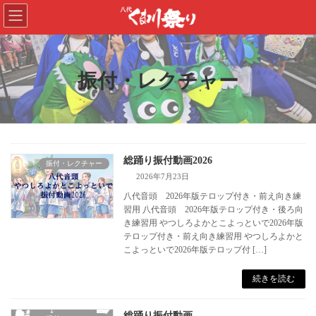
コ
ナ
ン
ビ
テ
ゲ
ン
ー
ツ
シ
振付・レクチャー
へ
ョ
ス
ン
キ
に
ッ
移
プ
動
総踊り振付動画2026
振付・レクチャー
2026年7月23日
八代音頭 2026年版テロップ付き・前え向き練
習用 八代音頭 2026年版テロップ付き・後ろ向
き練習用 やつしろよかとこよっといで2026年版
テロップ付き・前え向き練習用 やつしろよかと
こよっといで2026年版テロップ付 […]
続きを読む
総踊り振付動画